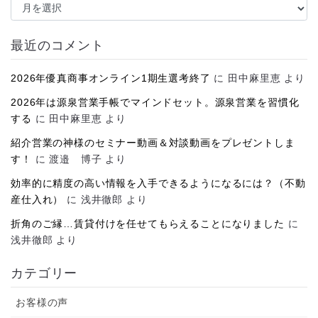
ー
カ
イ
最近のコメント
ブ
2026年優真商事オンライン1期生選考終了
に
田中麻里恵
より
2026年は源泉営業手帳でマインドセット。源泉営業を習慣化
する
に
田中麻里恵
より
紹介営業の神様のセミナー動画＆対談動画をプレゼントしま
す！
に
渡邉 博子
より
効率的に精度の高い情報を入手できるようになるには？（不動
産仕入れ）
に
浅井徹郎
より
折角のご縁…賃貸付けを任せてもらえることになりました
に
浅井徹郎
より
カテゴリー
お客様の声