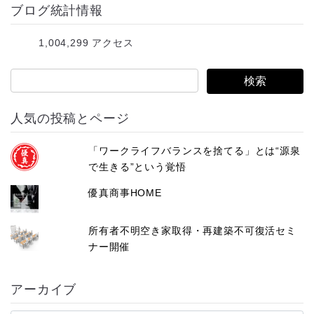
ブログ統計情報
ド
レ
1,004,299 アクセス
ス
人気の投稿とページ
「ワークライフバランスを捨てる」とは“源泉
で生きる”という覚悟
優真商事HOME
所有者不明空き家取得・再建築不可復活セミ
ナー開催
アーカイブ
ア