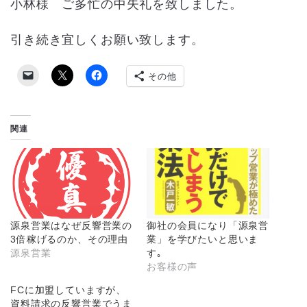
小林様 ご多忙の中失礼を致しました。
引き続き宜しくお願い致します。
その他
関連
源泉営業はなぜ反響営業の
御社の会員になり「源泉営
3倍稼げるのか、その理由
業」を学びたいと思いま
源泉営業
す｡
お客様の声
FCに加盟していますが、
資料請求の反響営業でうま