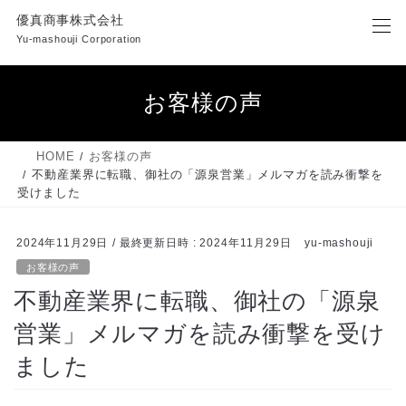
コ
ナ
優真商事株式会社
ン
ビ
Yu-mashouji Corporation
テ
ゲ
ン
ー
ツ
シ
お客様の声
へ
ョ
ス
ン
キ
に
HOME
お客様の声
ッ
移
不動産業界に転職、御社の「源泉営業」メルマガを読み衝撃を
プ
動
受けました
2024年11月29日
/ 最終更新日時 :
2024年11月29日
yu-mashouji
お客様の声
不動産業界に転職、御社の「源泉
営業」メルマガを読み衝撃を受け
ました