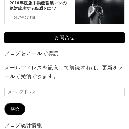
2019年度版不動産営業マンの
絶対成功する転職のコツ
2017年2月5日
お問合せ
ブログをメールで購読
メールアドレスを記入して購読すれば、更新をメ
ールで受信できます。
メ
ー
ル
購読
ア
ブログ統計情報
ド