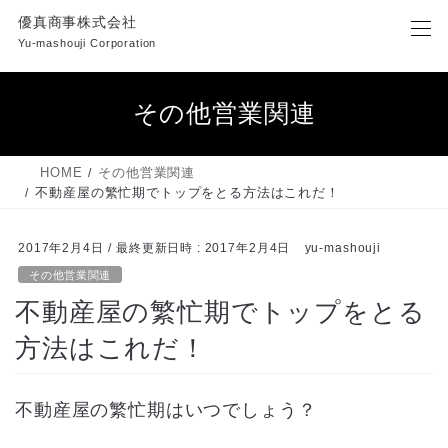
コ
ナ
優真商事株式会社
ン
ビ
Yu-mashouji Corporation
テ
ゲ
ン
ー
ツ
シ
その他営業関連
へ
ョ
ス
ン
キ
に
HOME
その他営業関連
ッ
移
不動産屋の繁忙期でトップをとる方法はこれだ！
プ
動
2017年2月4日
/ 最終更新日時 :
2017年2月4日
yu-mashouji
その他営業関連
不動産屋の繁忙期でトップをとる
方法はこれだ！
不動産屋の繁忙期はいつでしょう？