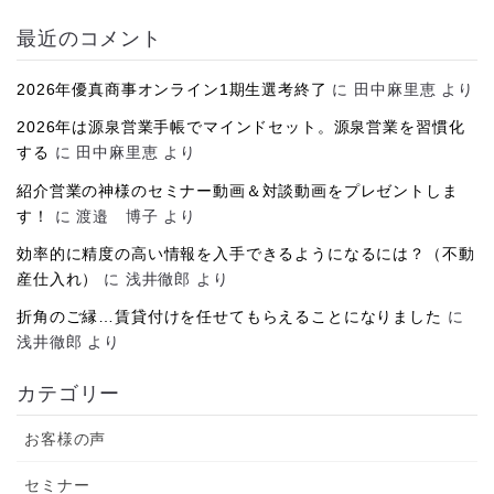
カ
イ
最近のコメント
ブ
2026年優真商事オンライン1期生選考終了
に
田中麻里恵
より
2026年は源泉営業手帳でマインドセット。源泉営業を習慣化
する
に
田中麻里恵
より
紹介営業の神様のセミナー動画＆対談動画をプレゼントしま
す！
に
渡邉 博子
より
効率的に精度の高い情報を入手できるようになるには？（不動
産仕入れ）
に
浅井徹郎
より
折角のご縁…賃貸付けを任せてもらえることになりました
に
浅井徹郎
より
カテゴリー
お客様の声
セミナー