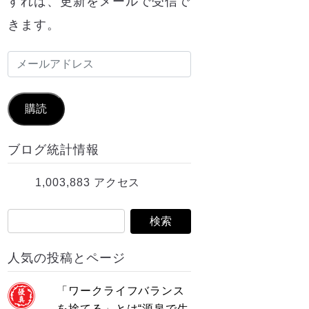
すれば、更新をメールで受信で
きます。
メ
ー
ル
購読
ア
ブログ統計情報
ド
レ
1,003,883 アクセス
ス
人気の投稿とページ
「ワークライフバランス
を捨てる」とは“源泉で生