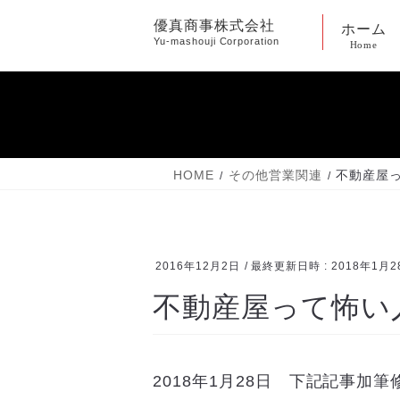
コ
ナ
優真商事株式会社
ホーム
ン
ビ
Yu-mashouji Corporation
Home
テ
ゲ
ン
ー
ツ
シ
へ
ョ
ス
ン
キ
に
HOME
その他営業関連
不動産屋
ッ
移
プ
動
2016年12月2日
/ 最終更新日時 :
2018年1月2
不動産屋って怖い
2018年1月28日 下記記事加