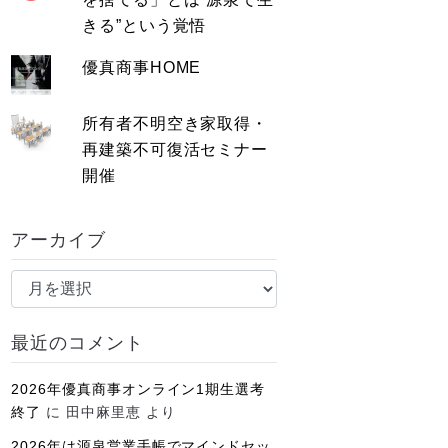
きる”という覚悟
優真商事HOME
所有者不明空き家取得・
再建築不可復活セミナー
開催
アーカイブ
ア
ー
カ
最近のコメント
イ
ブ
2026年優真商事オンライン1期生選考
終了
に
田中麻里恵
より
2026年は源泉営業手帳でマインドセッ