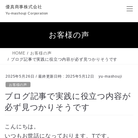
コ
ナ
優真商事株式会社
ン
ビ
Yu-mashouji Corporation
テ
ゲ
ン
ー
ツ
シ
お客様の声
へ
ョ
ス
ン
キ
に
HOME
お客様の声
ッ
移
ブログ記事で実践に役立つ内容が必ず見つかりそうです
プ
動
2025年5月26日
/ 最終更新日時 :
2025年5月12日
yu-mashouji
お客様の声
ブログ記事で実践に役立つ内容が
必ず見つかりそうです
こんにちは。
いつもお世話になっております、Tです。