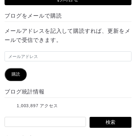
ブログをメールで購読
メールアドレスを記入して購読すれば、更新をメ
ールで受信できます。
メ
ー
ル
購読
ア
ブログ統計情報
ド
レ
1,003,897 アクセス
ス