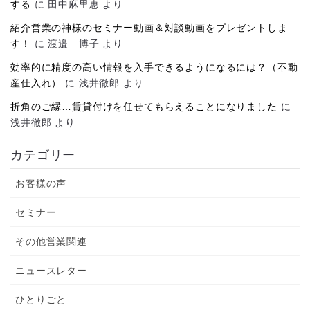
する
に
田中麻里恵
より
紹介営業の神様のセミナー動画＆対談動画をプレゼントしま
す！
に
渡邉 博子
より
効率的に精度の高い情報を入手できるようになるには？（不動
産仕入れ）
に
浅井徹郎
より
折角のご縁…賃貸付けを任せてもらえることになりました
に
浅井徹郎
より
カテゴリー
お客様の声
セミナー
その他営業関連
ニュースレター
ひとりごと