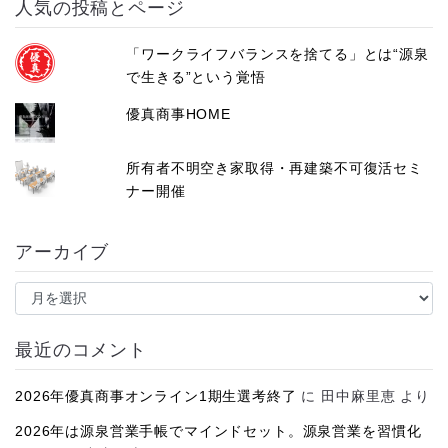
人気の投稿とページ
「ワークライフバランスを捨てる」とは“源泉
で生きる”という覚悟
優真商事HOME
所有者不明空き家取得・再建築不可復活セミ
ナー開催
アーカイブ
ア
ー
カ
イ
最近のコメント
ブ
2026年優真商事オンライン1期生選考終了
に
田中麻里恵
より
2026年は源泉営業手帳でマインドセット。源泉営業を習慣化