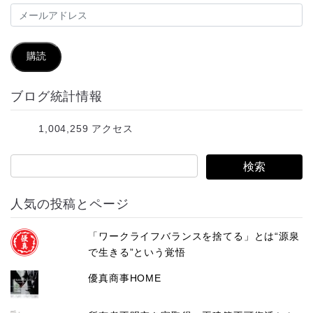
メ
ー
ル
購読
ア
ブログ統計情報
ド
レ
1,004,259 アクセス
ス
人気の投稿とページ
「ワークライフバランスを捨てる」とは“源泉
で生きる”という覚悟
優真商事HOME