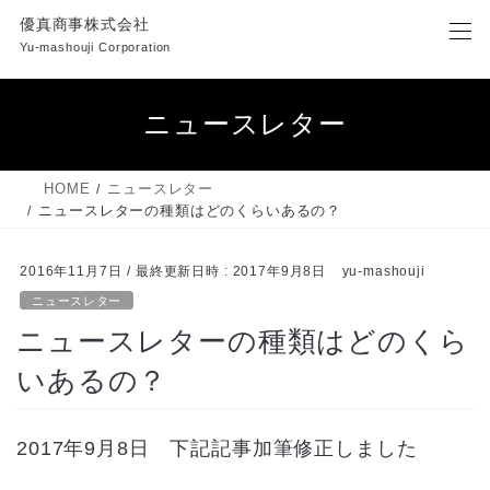
コ
ナ
優真商事株式会社
ン
ビ
Yu-mashouji Corporation
テ
ゲ
ン
ー
ツ
シ
ニュースレター
へ
ョ
ス
ン
キ
に
HOME
ニュースレター
ッ
移
ニュースレターの種類はどのくらいあるの？
プ
動
2016年11月7日
/ 最終更新日時 :
2017年9月8日
yu-mashouji
ニュースレター
ニュースレターの種類はどのくら
いあるの？
2017年9月8日 下記記事加筆修正しました