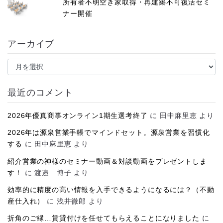
所有者不明空き家取得・再建築不可復活セミ
ナー開催
アーカイブ
ア
ー
カ
イ
最近のコメント
ブ
2026年優真商事オンライン1期生選考終了
に
田中麻里恵
より
2026年は源泉営業手帳でマインドセット。源泉営業を習慣化
する
に
田中麻里恵
より
紹介営業の神様のセミナー動画＆対談動画をプレゼントしま
す！
に
渡邉 博子
より
効率的に精度の高い情報を入手できるようになるには？（不動
産仕入れ）
に
浅井徹郎
より
折角のご縁…賃貸付けを任せてもらえることになりました
に