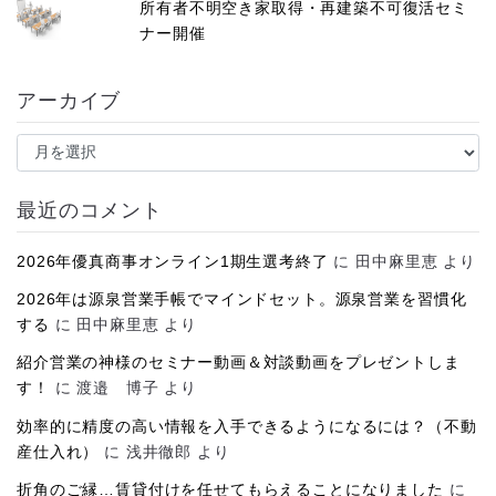
所有者不明空き家取得・再建築不可復活セミ
ナー開催
アーカイブ
ア
ー
カ
イ
最近のコメント
ブ
2026年優真商事オンライン1期生選考終了
に
田中麻里恵
より
2026年は源泉営業手帳でマインドセット。源泉営業を習慣化
する
に
田中麻里恵
より
紹介営業の神様のセミナー動画＆対談動画をプレゼントしま
す！
に
渡邉 博子
より
効率的に精度の高い情報を入手できるようになるには？（不動
産仕入れ）
に
浅井徹郎
より
折角のご縁…賃貸付けを任せてもらえることになりました
に