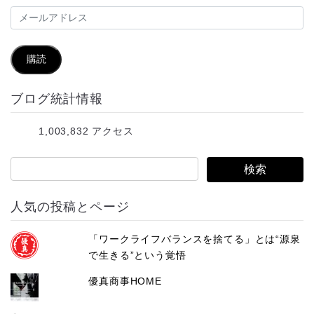
メ
ー
ル
購読
ア
ブログ統計情報
ド
レ
1,003,832 アクセス
ス
人気の投稿とページ
「ワークライフバランスを捨てる」とは“源泉
で生きる”という覚悟
優真商事HOME