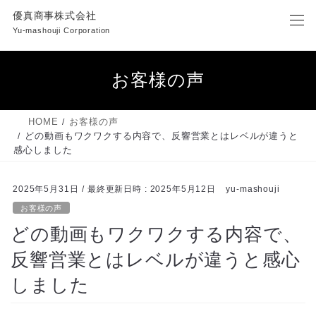
コ
ナ
優真商事株式会社
ン
ビ
Yu-mashouji Corporation
テ
ゲ
ン
ー
ツ
シ
お客様の声
へ
ョ
ス
ン
キ
に
HOME
お客様の声
ッ
移
どの動画もワクワクする内容で、反響営業とはレベルが違うと
プ
動
感心しました
2025年5月31日
/ 最終更新日時 :
2025年5月12日
yu-mashouji
お客様の声
どの動画もワクワクする内容で、
反響営業とはレベルが違うと感心
しました