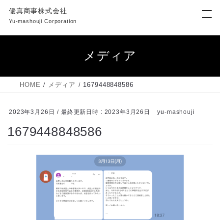
コ
ナ
優真商事株式会社
ン
ビ
Yu-mashouji Corporation
テ
ゲ
ン
ー
ツ
シ
メディア
へ
ョ
ス
ン
キ
に
HOME
メディア
1679448848586
ッ
移
プ
動
2023年3月26日
/ 最終更新日時 :
2023年3月26日
yu-mashouji
1679448848586