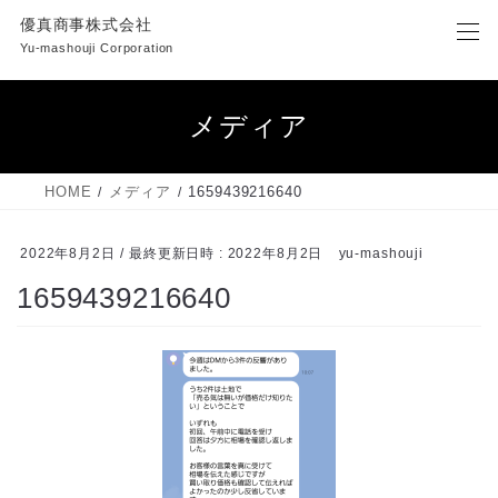
コ
ナ
優真商事株式会社
ン
ビ
Yu-mashouji Corporation
テ
ゲ
ン
ー
ツ
シ
メディア
へ
ョ
ス
ン
キ
に
HOME
メディア
1659439216640
ッ
移
プ
動
2022年8月2日
/ 最終更新日時 :
2022年8月2日
yu-mashouji
1659439216640