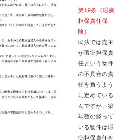
第19条（瑕疵
担保責任保
険）
民法では売主
が瑕疵担保責
任という物件
の不具合の責
任を負うよう
に定めている
んですが、築
年数の経って
いる物件は瑕
疵担保責任を