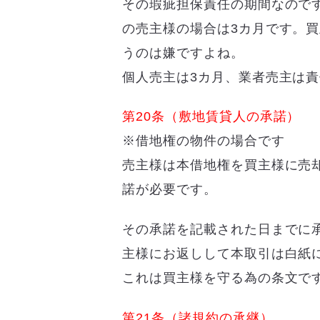
その瑕疵担保責任の期間なので
の売主様の場合は3カ月です。
うのは嫌ですよね。
個人売主は3カ月、業者売主は責
第20条（敷地賃貸人の承諾）
※借地権の物件の場合です
売主様は本借地権を買主様に売
諾が必要です。
その承諾を記載された日までに
主様にお返しして本取引は白紙
これは買主様を守る為の条文で
第21条（諸規約の承継）