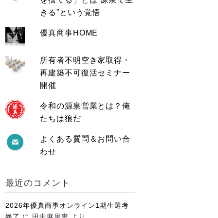
きる”という覚悟
優真商事HOME
所有者不明空き家取得・
再建築不可復活セミナー
開催
令和の源泉営業とは？俺
たちは狼だ
よくある質問＆お問い合
わせ
最近のコメント
2026年優真商事オンライン1期生選考
終了
に
田中麻里恵
より