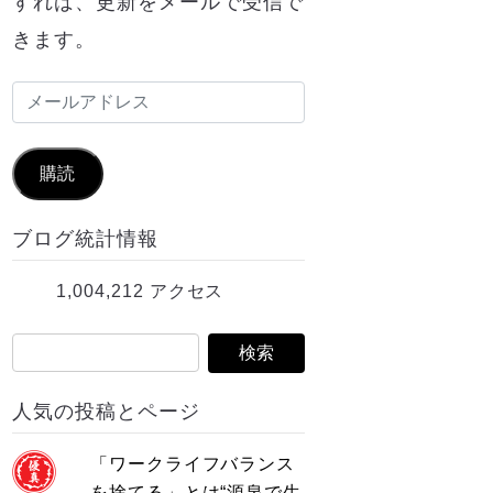
すれば、更新をメールで受信で
きます。
メ
ー
ル
購読
ア
ブログ統計情報
ド
レ
1,004,212 アクセス
ス
人気の投稿とページ
「ワークライフバランス
を捨てる」とは“源泉で生