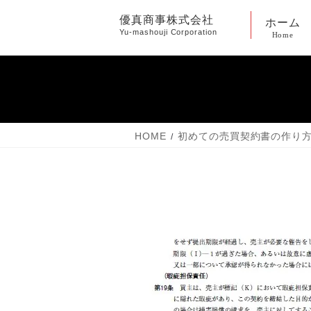
コ
ナ
優真商事株式会社
ホーム
ン
ビ
Yu-mashouji Corporation
Home
テ
ゲ
ン
ー
ツ
シ
へ
ョ
ス
ン
キ
に
HOME
初めての売買契約書の作り
ッ
移
プ
動