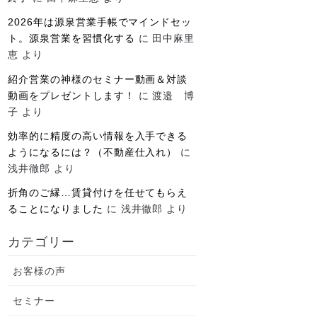
2026年は源泉営業手帳でマインドセッ
ト。源泉営業を習慣化する
に
田中麻里
恵
より
紹介営業の神様のセミナー動画＆対談
動画をプレゼントします！
に
渡邉 博
子
より
効率的に精度の高い情報を入手できる
ようになるには？（不動産仕入れ）
に
浅井徹郎
より
折角のご縁…賃貸付けを任せてもらえ
ることになりました
に
浅井徹郎
より
カテゴリー
お客様の声
セミナー