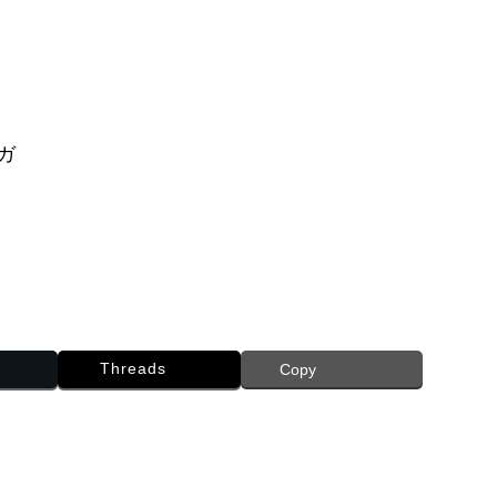
ガ
Threads
Copy