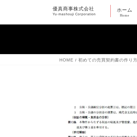
コ
ナ
優真商事株式会社
ホーム
ン
ビ
Yu-mashouji Corporation
Home
テ
ゲ
ン
ー
ツ
シ
へ
ョ
ス
ン
キ
に
HOME
初めての売買契約書の作り
ッ
移
プ
動