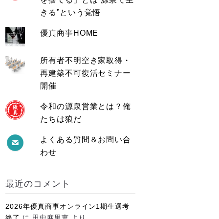
きる”という覚悟
優真商事HOME
所有者不明空き家取得・
再建築不可復活セミナー
開催
令和の源泉営業とは？俺
たちは狼だ
よくある質問＆お問い合
わせ
最近のコメント
2026年優真商事オンライン1期生選考
終了
に
田中麻里恵
より