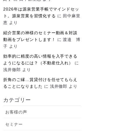
2026年は源泉営業手帳でマインドセッ
ト。源泉営業を習慣化する
に
田中麻里
恵
より
紹介営業の神様のセミナー動画＆対談
動画をプレゼントします！
に
渡邉 博
子
より
効率的に精度の高い情報を入手できる
ようになるには？（不動産仕入れ）
に
浅井徹郎
より
折角のご縁…賃貸付けを任せてもらえ
ることになりました
に
浅井徹郎
より
カテゴリー
お客様の声
セミナー