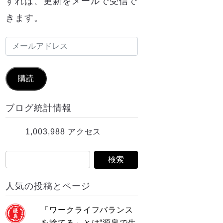
すれば、更新をメールで受信で
きます。
メ
ー
ル
購読
ア
ブログ統計情報
ド
レ
1,003,988 アクセス
ス
人気の投稿とページ
「ワークライフバランス
を捨てる」とは“源泉で生